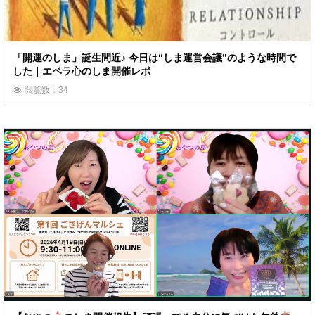
「開運のしま」誕生間近♪ 今日は“しま運営会議”のような時間で
した｜エベラ心のしま開催レポ
閲覧数：34