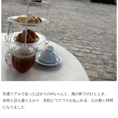
先週リアルで会ったばかりのAちゃんと、風の島でのひととき。
自然と話も盛り上がり、笑顔とワクワクがあふれる、心が動く時間
になりました