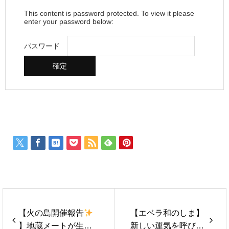
This content is password protected. To view it please
enter your password below:
パスワード
【火の島開催報告
【エベラ和のしま】
】地蔵メートが生ま
新しい運気を呼び込