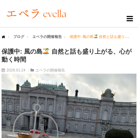
ブログ
エベラの開催報告
保護中: 風の島
自然と話も盛り上がる、心が動く時間
me
保護中: 風の島
自然と話も盛り上がる、心が
動く時間
2026.01.24
エベラの開催報告