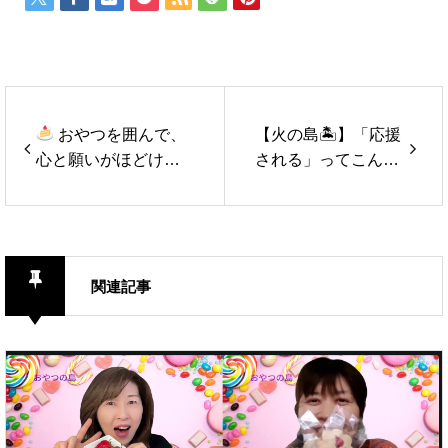
おやつを囲んで、
【火の島🏝】「応援
心と願いがほどける
される」ってこんな
時間【おやつの島
に嬉しい！心からの
】
共感が溢れた時間
関連記事