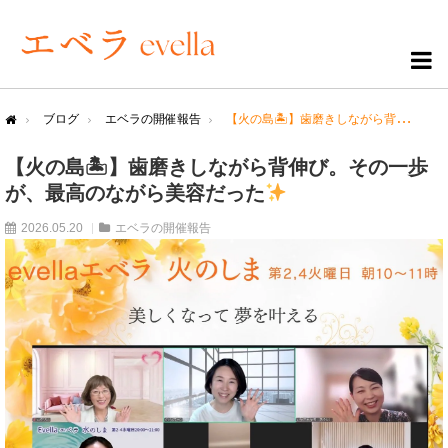
ブログ
エベラの開催報告
【火の島🏝】歯磨きしながら背伸び。その一歩が、最高のながら美容だった
me
【火の島🏝】歯磨きしながら背伸び。その一歩
が、最高のながら美容だった
2026.05.20
エベラの開催報告