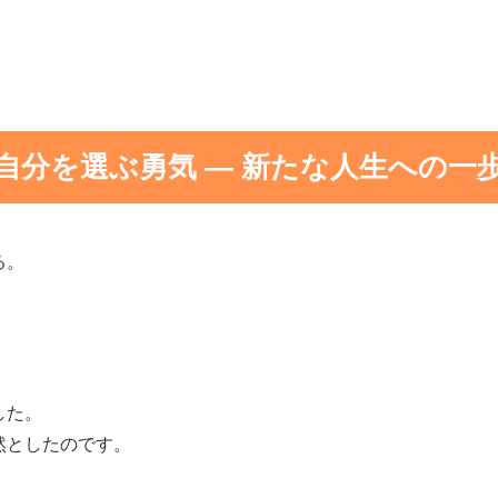
自分を選ぶ勇気 ― 新たな人生への一
る。
。
した。
然としたのです。